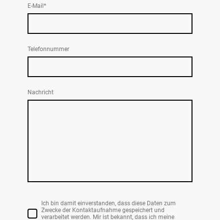
E-Mail
*
Telefonnummer
Nachricht
Ich bin damit einverstanden, dass diese Daten zum
Zwecke der Kontaktaufnahme gespeichert und
verarbeitet werden. Mir ist bekannt, dass ich meine