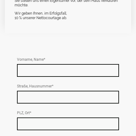
Sie stellen uns einen Eigentümer vor, der sein Haus verkaufen
möchte.
Wir geben Ihnen, im Erfolgsfall,
10 % unserer Nettocourtage ab.
Vorname, Name
*
Straße, Hausnummer
*
PLZ, Ort
*